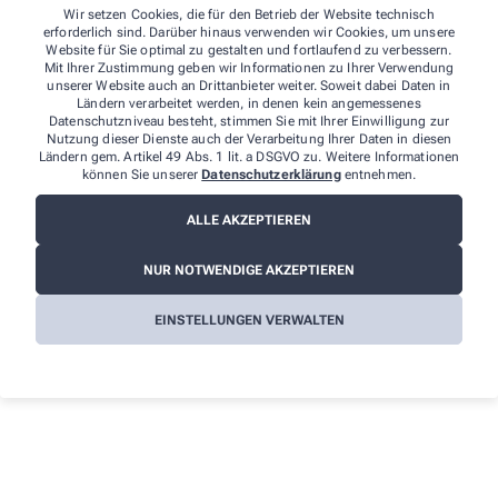
Haingraben 11
Wir setzen Cookies, die für den Betrieb der Website technisch
61169 Friedberg
erforderlich sind. Darüber hinaus verwenden wir Cookies, um unsere
Tel.
:
06031 71120
Website für Sie optimal zu gestalten und fortlaufend zu verbessern.
Mit Ihrer Zustimmung geben wir Informationen zu Ihrer Verwendung
E-Mail
:
Datenschutz.Aesculap@t-online.de
unserer Website auch an Drittanbieter weiter. Soweit dabei Daten in
Ländern verarbeitet werden, in denen kein angemessenes
Weitere Hinweise:
Datenschutzniveau besteht, stimmen Sie mit Ihrer Einwilligung zur
Nutzung dieser Dienste auch der Verarbeitung Ihrer Daten in diesen
Ländern gem. Artikel 49 Abs. 1 lit. a DSGVO zu. Weitere Informationen
Streitschlichtung
können Sie unserer
Datenschutzerklärung
entnehmen.
Wir sind weder verpflichtet noch bereit, an einem
Streitbeilegungsverfahren vor einer
ALLE AKZEPTIEREN
Verbraucherschlichtungsstelle teilzunehmen.
NUR NOTWENDIGE AKZEPTIEREN
Haftung
Wir sind für die Inhalte unserer Internetseiten verantwortlich. Alle
EINSTELLUNGEN VERWALTEN
Inhalte werden mit der gebotenen Sorgfalt und nach bestem
Wissen erstellt. Soweit wir auf unseren Internetseiten mittels Links
auf Internetseiten Dritter verweisen, können wir keine Gewähr für
die fortwährende Aktualität, Richtigkeit und Vollständigkeit der
verlinkten Inhalte übernehmen, da diese Inhalte außerhalb
unseres Verantwortungsbereichs liegen und wir auf die
zukünftige Gestaltung keinen Einfluss haben. Sollten aus Ihrer
Sicht Inhalte gegen geltendes Recht verstoßen oder